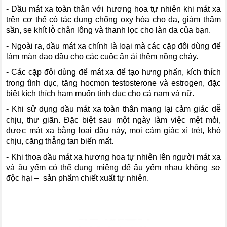
- Dầu mát xa toàn thân với hương hoa tự nhiên khi mát xa
trên cơ thể có tác dụng chống oxy hóa cho da, giảm thâm
sần, se khít lỗ chân lông và thanh lọc cho làn da của bạn.
- Ngoài ra, dầu mát xa chính là loại mà các cặp đôi dùng để
làm màn dạo đầu cho các cuộc ân ái thêm nồng cháy.
- Các cặp đôi dùng để mát xa để tạo hưng phấn, kích thích
trong tình dục, tăng hocmon testosterone và estrogen, đặc
biệt kích thích ham muốn tình dục cho cả nam và nữ.
- Khi sử dụng dầu mát xa toàn thân mang lại cảm giác dễ
chịu, thư giãn. Đặc biệt sau một ngày làm việc mệt mỏi,
được mát xa bằng loại dầu này, mọi cảm giác xì trét, khó
chịu, căng thẳng tan biến mất.
- Khi thoa dầu mát xa hương hoa tự nhiên lên người mát xa
và âu yếm có thể dụng miệng để âu yếm nhau không sợ
độc hại – sản phẩm chiết xuất tự nhiên.