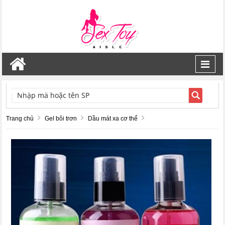
Toggl
navig
TÌM KIẾM
Trang chủ
Gel bôi trơn
Dầu mát xa cơ thể