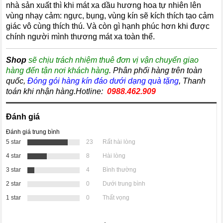
nhà sản xuất thì khi mát xa dầu hương hoa tự nhiên lên
vùng nhạy cảm: ngực, bụng, vùng kín sẽ kích thích tạo cảm
giác vô cùng thích thú. Và còn gì hạnh phúc hơn khi được
chính người mình thương mát xa toàn thể.
Shop
sẽ chịu trách nhiệm thuê đơn vị vận chuyển giao
hàng đến tận nơi khách hàng
. Phân phối hàng trên toàn
quốc,
Đóng gói hàng kín đáo dưới dạng quà tặng
, Thanh
toán khi nhận hàng.Hotline:
0988.462.909
Đánh giá
Đánh giá trung bình
5 star
23
Rất hài lòng
4 star
8
Hài lòng
3 star
4
Bình thường
2 star
0
Dưới trung bình
1 star
0
Thất vọng