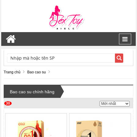
Toggl
navig
TÌM KIẾM
Trang chủ
Bao cao su
Bao cao su chính hãng
30