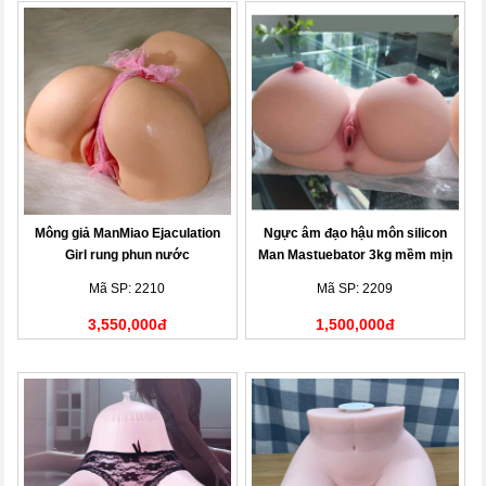
Mông giả ManMiao Ejaculation
Ngực âm đạo hậu môn silicon
Girl rung phun nước
Man Mastuebator 3kg mềm mịn
Mã SP: 2210
Mã SP: 2209
3,550,000đ
1,500,000đ