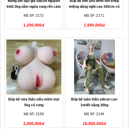
Mông âm đạo giả silicon nguyên
Búp bê tình yêu bơm hơi khép
khối 3kg nằm ngửa rung rên cảm
miệng dáng ngồi cao 160cm có
biến
rung rên sưởi ấm
Mã SP: 2172
Mã SP: 2171
1,200,000đ
1,500,000đ
Búp bê nửa thân siêu mềm mịn
Búp bê toàn thân silicon cao
5kg có rung
1ml45 nặng 30kg
Mã SP: 2159
Mã SP: 2146
2,000,000đ
18,000,000đ