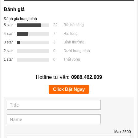
Đánh giá
Đánh giá trung bình
5 star
22
Rất hài lòng
4 star
7
Hài lòng
3 star
3
Bình thường
2 star
0
Dưới trung bình
1 star
0
Thất vọng
Hotline tư vấn:
0988.462.909
Click Đặt Ngay
Max
2500