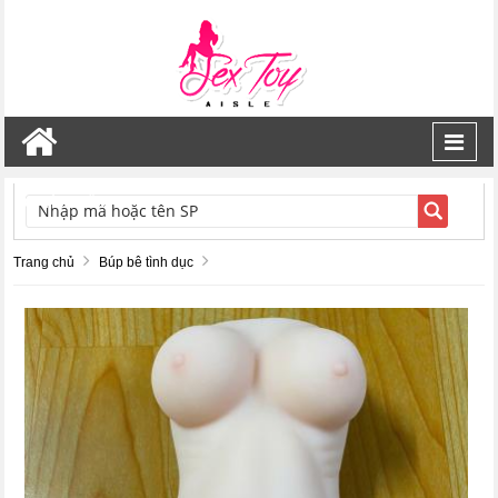
Toggl
navig
TÌM KIẾM
Trang chủ
Búp bê tình dục