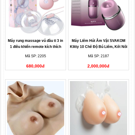
Máy rung massage vú đầu ti 3 in
Máy Liếm Hút Âm Vật SVAKOM
1 điều khiển remote kích thích
Klitty 10 Chế Độ Bú Liếm, Kết Nối
nhũ hoa
App Thông Minh
Mã SP: 2205
Mã SP: 2187
680,000đ
2,000,000đ