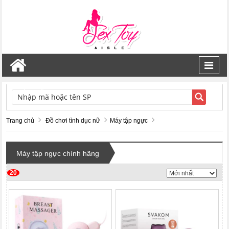
Toggl
navig
TÌM KIẾM
Trang chủ
Đồ chơi tình dục nữ
Máy tập ngực
Máy tập ngực chính hãng
20